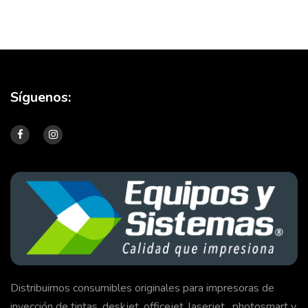
Síguenos:
Distribuimos consumibles originales para impresoras de
inyección de tintas, deskjet, officejet, laserjet , photosmart y