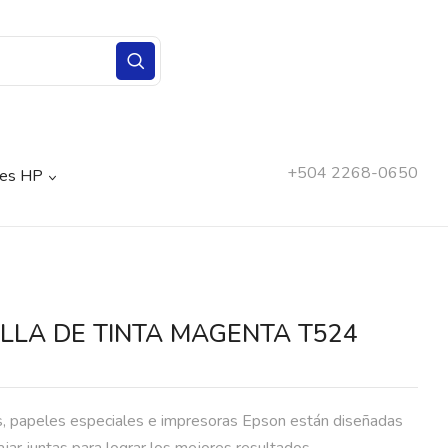
+504 2268-0650
nes HP
LLA DE TINTA MAGENTA T524
as, papeles especiales e impresoras Epson están diseñadas
ajar juntas para lograr los mejores resultados.