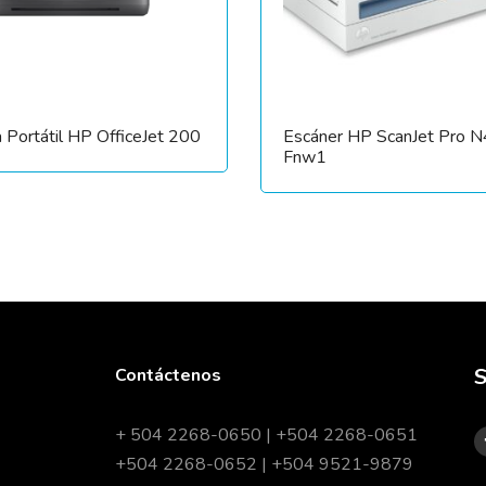
 Portátil HP OfficeJet 200
Escáner HP ScanJet Pro 
Fnw1
S
Contáctenos
+ 504 2268-0650 | +504 2268-0651
+504 2268-0652 | +504 9521-9879