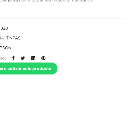
4320
ÍA:
TINTAS
EPSON
R :
ero cotizar este producto