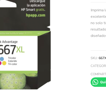
Imprima l
excelente
no solo t
resultad
diseñado
SKU:
667
CATEGOR
COMPARTI
Qui