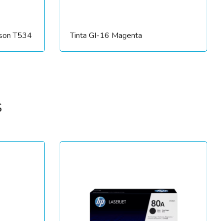
pson T534
Tinta GI-16 Magenta
S