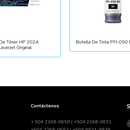
 De Tóner HP 202A
Botella De Tinta PFI-050
LaserJet Original
S
Contáctenos
+ 504 2268-0650 | +504 2268-0651
+504 2268-0652 | +504 9521-9879