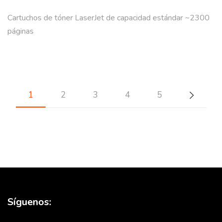
Cartuchos de tóner LaserJet de capacidad estándar ~2300
páginas
1
2
3
4
5
Síguenos: