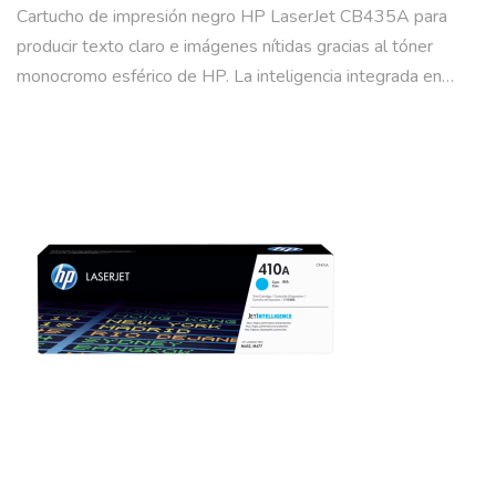
Cartucho de impresión negro HP LaserJet CB435A para
producir texto claro e imágenes nítidas gracias al tóner
monocromo esférico de HP. La inteligencia integrada en…