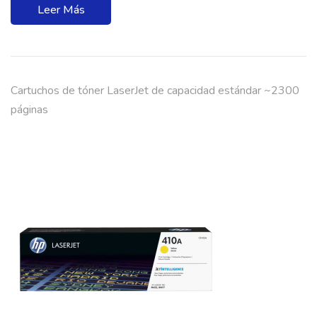
Leer Más
Cartuchos de tóner LaserJet de capacidad estándar ~2300
páginas