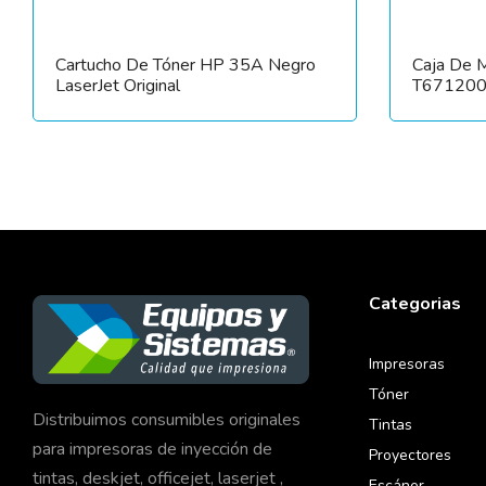
Cartucho De Tóner HP 35A Negro
Caja De 
LaserJet Original
T67120
Categorias
Impresoras
Tóner
Distribuimos consumibles originales
Tintas
para impresoras de inyección de
Proyectores
tintas, deskjet, officejet, laserjet ,
Escáner