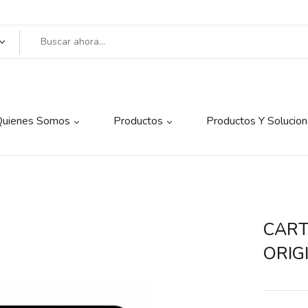
BE THE FIRST TO 
ORIGINAL”
Quienes Somos
Productos
Productos Y Solucio
You must be
logged in
to p
CART
ORIG