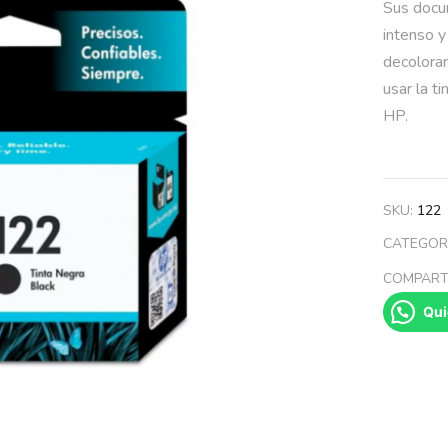
Sus docu
intenso y
decolorar
usar la t
HP.
SKU:
122
CATEGOR
COMPARTI
Qui