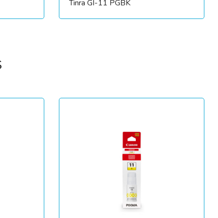
Tinra GI-11 PGBK
S