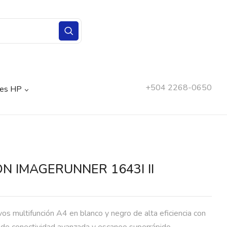
+504 2268-0650
nes HP
N IMAGERUNNER 1643I II
vos multifunción A4 en blanco y negro de alta eficiencia con
 de conectividad avanzada y escaneo superrápido.