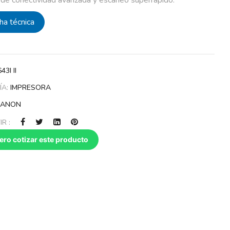
cha técnica
43I II
ÍA:
IMPRESORA
CANON
R :
ero cotizar este producto