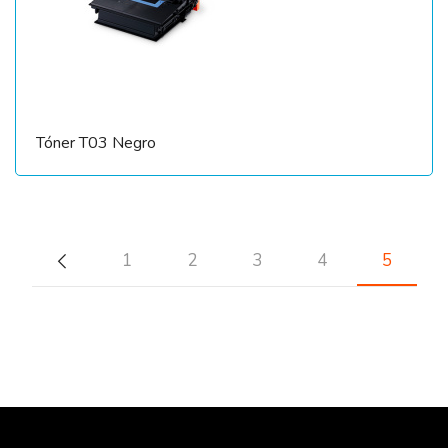
Tóner T03 Negro
1
2
3
4
5