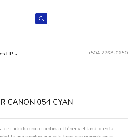
+504 2268-0650
nes HP
R CANON 054 CYAN
a de cartucho único combina el tóner y el tambor en la
dad, lo que significa que solo tiene que reemplazar un