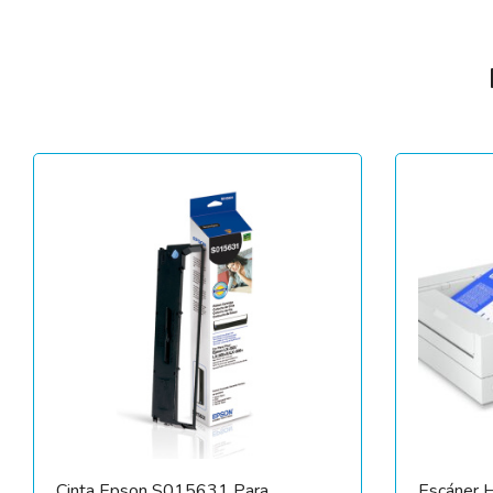
Cinta Epson S015631 Para
Escáner 