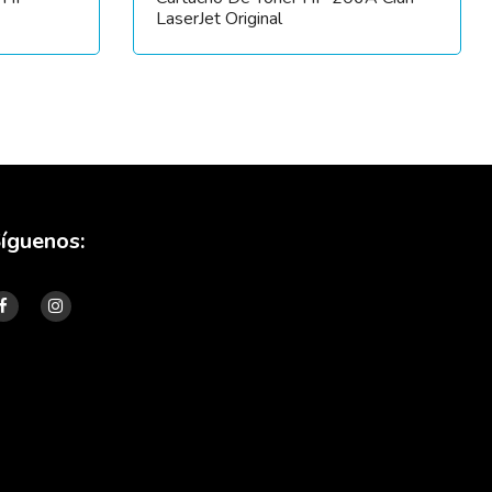
LaserJet Original
íguenos: