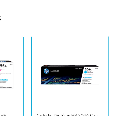
S
l HP
Cartucho De Tóner HP 206A Cian