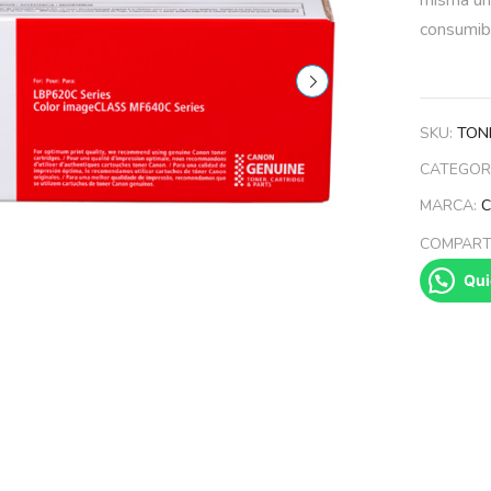
consumib
SKU:
TON
CATEGOR
MARCA:
COMPARTI
Qui