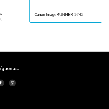
4A
Canon ImageRUNNER 1643
l
íguenos: