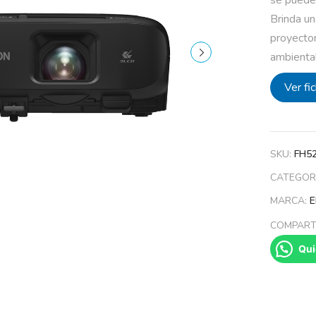
Brinda un
proyector
ambiental 
Ver fi
SKU:
FH5
CATEGOR
MARCA:
COMPARTI
Qui