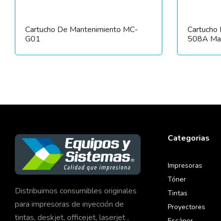
Cartucho De Mantenimiento MC-
Cartucho 
G01
508A Ma
Categorias
Impresoras
Tóner
Distribuimos consumibles originales
Tintas
para impresoras de inyección de
Proyectores
tintas, deskjet, officejet, laserjet ,
Escáner