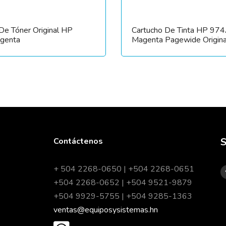
De Tóner Original HP
Cartucho De Tinta HP 97
genta
Magenta Pagewide Origina
S
Contáctenos
+ 504 2268-0650 | +504 2268-0651
+504 2268-0652 | +504 9521-9879
+504 9929-5755 | +504 9285-1363
ventas@equiposysistemas.hn