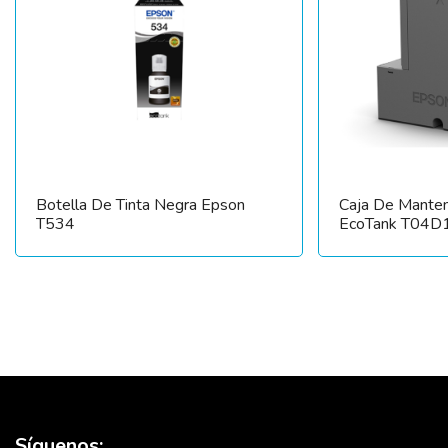
Botella De Tinta Negra Epson
Caja De Manten
T534
EcoTank T04D
Síguenos: