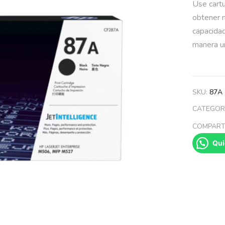
Use cartu
obtener m
capacidad
manera u
SKU:
87A
CATEGOR
COMPARTI
Qui