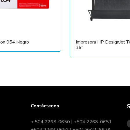
non 054 Negro
Impresora HP DesignJet 
36″
S
Contáctenos
+ 504 2268-0650 | +504 2268-0651
+504 2268-0652 | +504 9521-9879