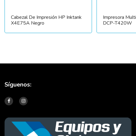
Cabezal De Impresión HP Inktank
Impresora Multi
X4E75A Negro
DCP-T420W
Síguenos: