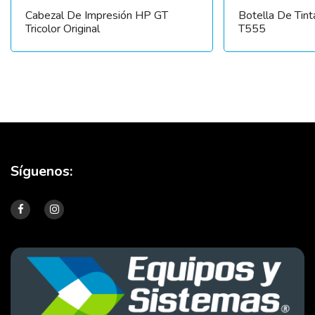
Cabezal De Impresión HP GT
Botella De Tin
Tricolor Original
T555
Síguenos: