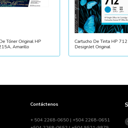
De Tóner Original HP
Cartucho De Tinta HP 712
215A, Amarillo
DesignJet Original
S
Contáctenos
+ 504 2268-0650 | +504 2268-0651
+504 2268-0652 | +504 9521-9879