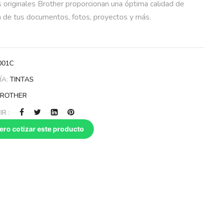
s originales Brother proporcionan una óptima calidad de
n de tus documentos, fotos, proyectos y más.
001C
ÍA:
TINTAS
BROTHER
R :
ero cotizar este producto