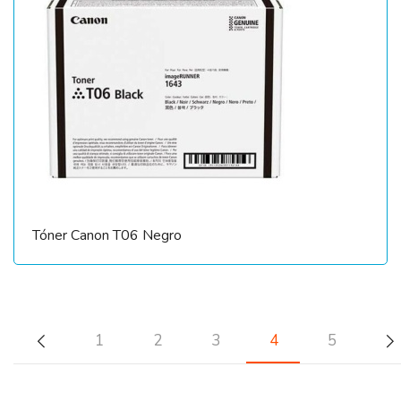
Tóner Canon T06 Negro
1
2
3
4
5