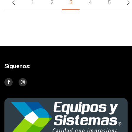
1
2
3
4
5
Síguenos: