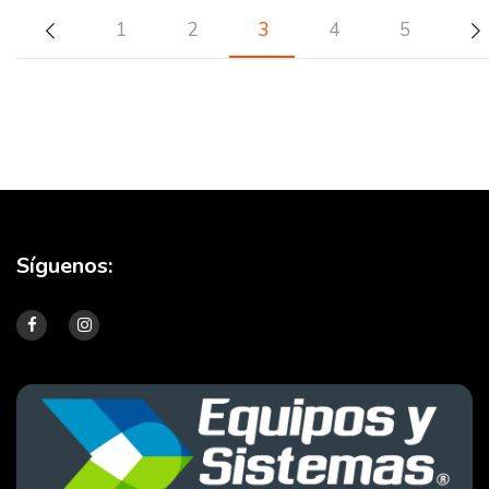
1
2
3
4
5
Síguenos: