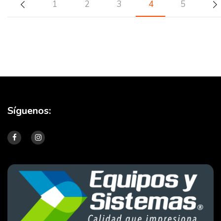
1
2
3
4
5
Síguenos: