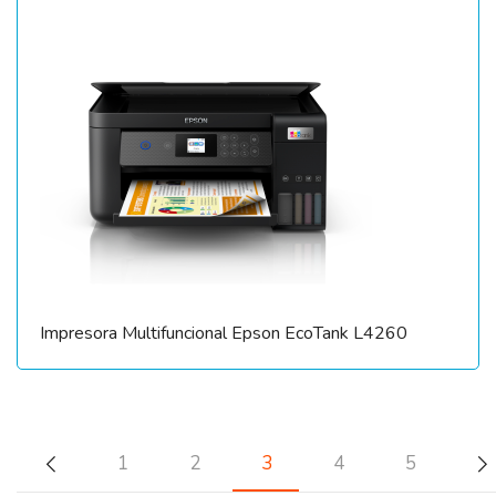
Impresora Multifuncional Epson EcoTank L4260
1
2
3
4
5